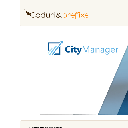
Caută un cod poştal: