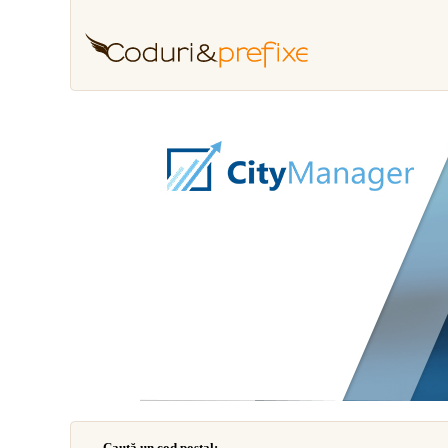
Caută un cod poştal: