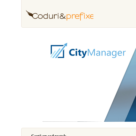
Caută un cod poştal: