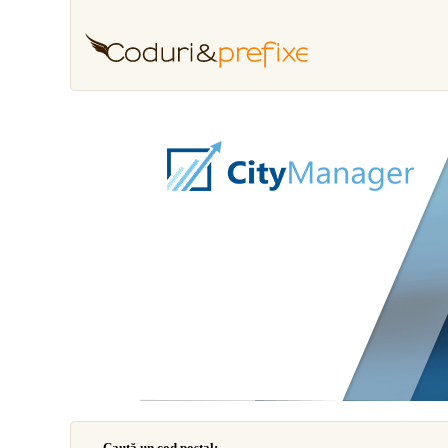
Caută un cod poştal: