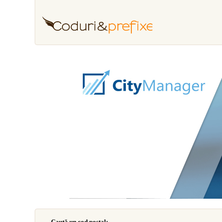
Caută un cod poştal: