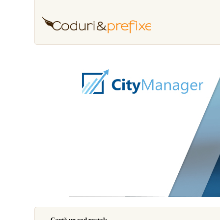
Caută un cod poştal: