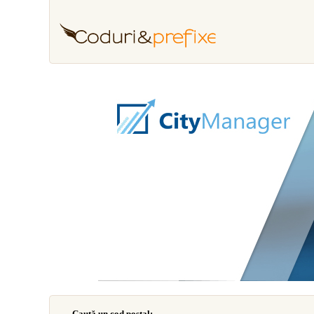
Caută un cod poştal: