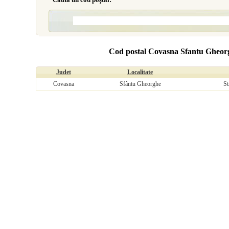
Cod postal Covasna Sfantu Gheorgh
Judet
Localitate
Covasna
Sfântu Gheorghe
St