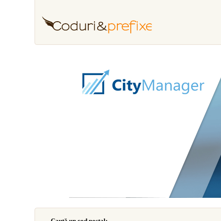
Caută un cod poştal: