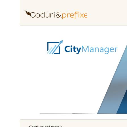
Caută un cod poştal: