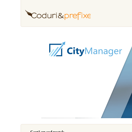
Caută un cod poştal: