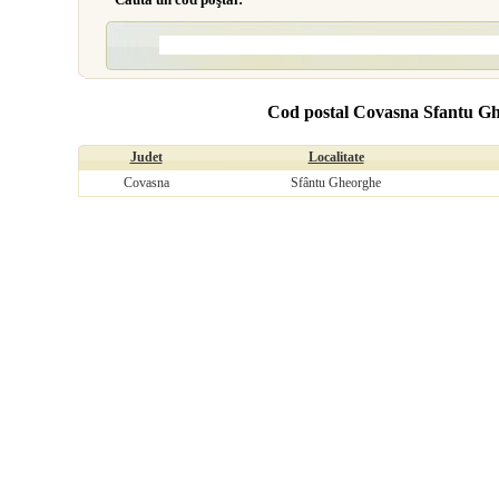
Cod postal Covasna Sfantu Ghe
Judet
Localitate
Covasna
Sfântu Gheorghe