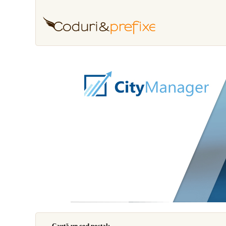
Caută un cod poştal: