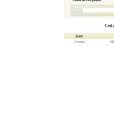
Cod p
Judet
Covasna
Sf