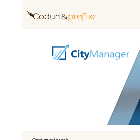
Caută un cod poştal: