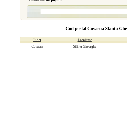
Cod postal Covasna Sfantu Gheor
Judet
Localitate
Covasna
Sfântu Gheorghe