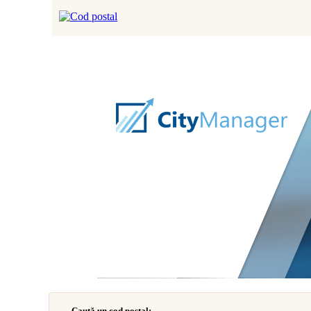
Caută un cod poştal: