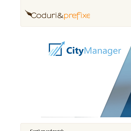
Caută un cod poştal: