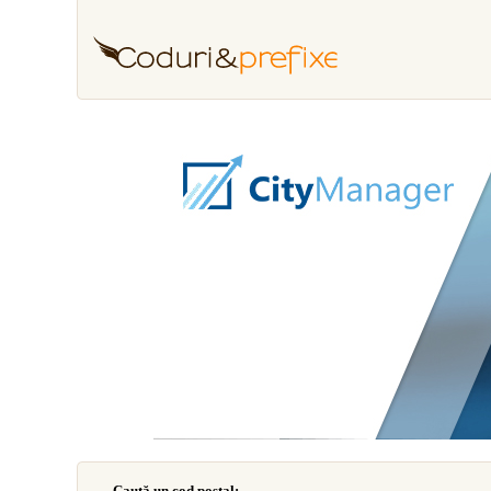
Caută un cod poştal: