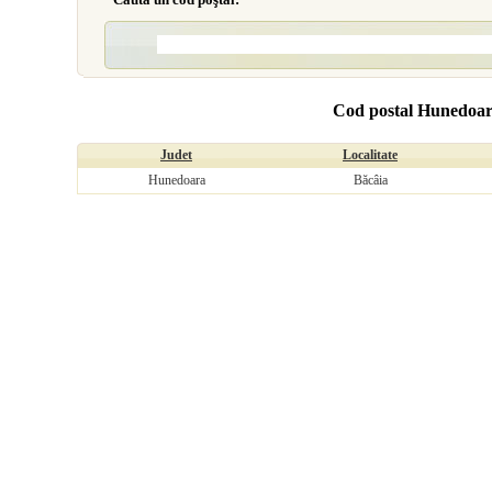
Cod postal Hunedoar
Judet
Localitate
Hunedoara
Băcâia