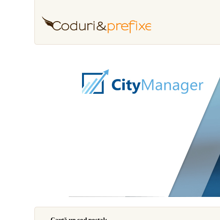
Caută un cod poştal: