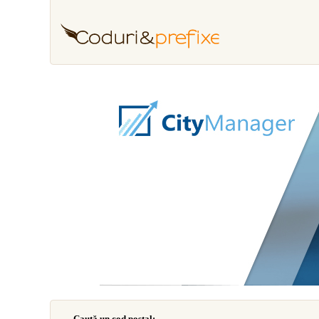
Caută un cod poştal: