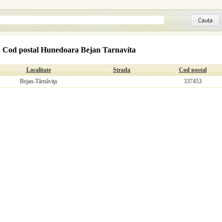
Cod postal Hunedoara Bejan Tarnavita
Localitate
Strada
Cod postal
Bejan-Târnăviţa
337453