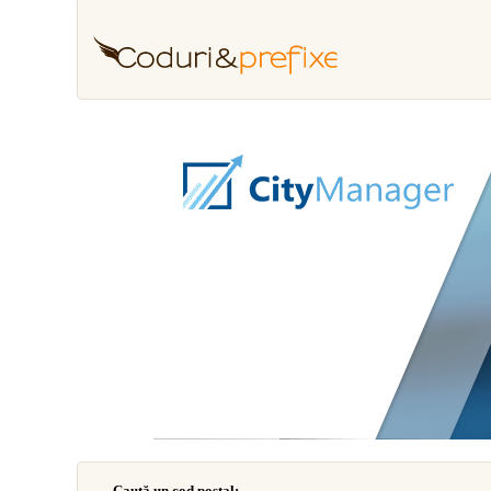
Caută un cod poştal: