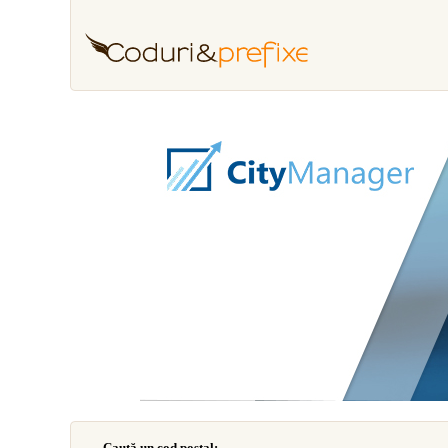
Caută un cod poştal: