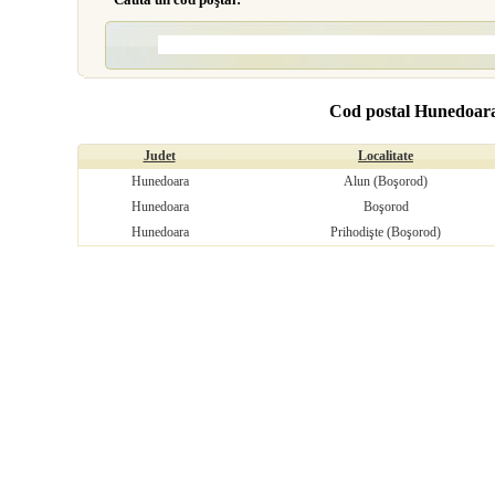
Cod postal Hunedoar
Judet
Localitate
Hunedoara
Alun (Boşorod)
Hunedoara
Boşorod
Hunedoara
Prihodişte (Boşorod)