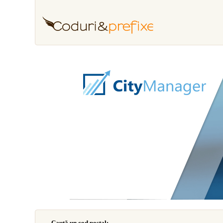
Caută un cod poştal: