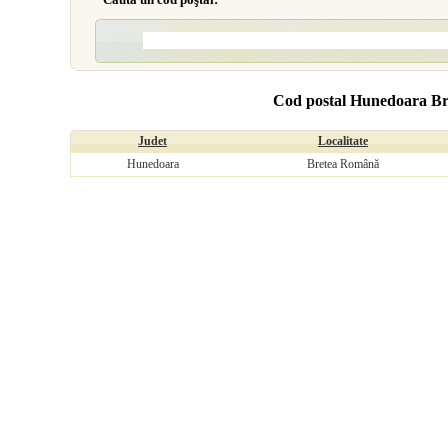
Cod postal Hunedoara B
Judet
Localitate
Hunedoara
Bretea Română