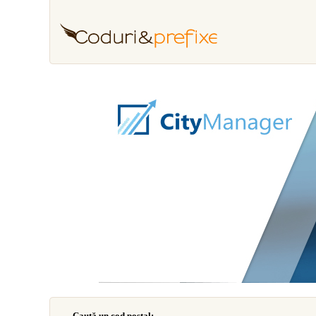
Caută un cod poştal: