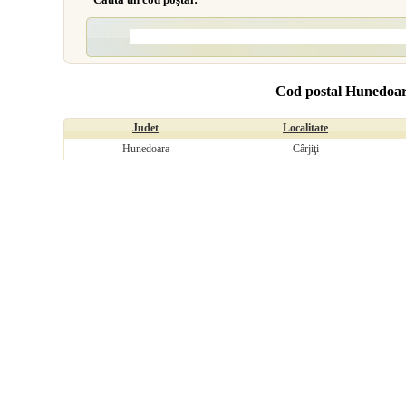
Cod postal Hunedoar
Judet
Localitate
Hunedoara
Cârjiţi