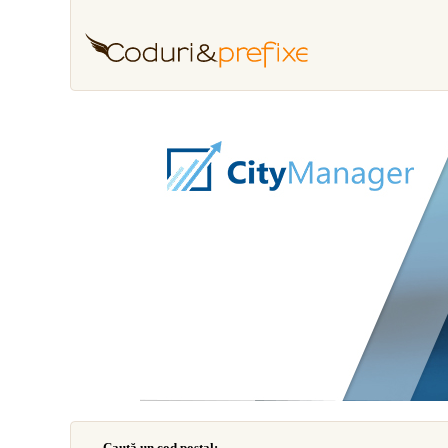
Caută un cod poştal: