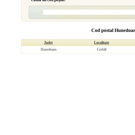
Cod postal Hunedoar
Judet
Localitate
Hunedoara
Cerbăl