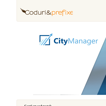
Caută un cod poştal: