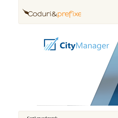
Caută un cod poştal: