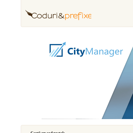
Caută un cod poştal: