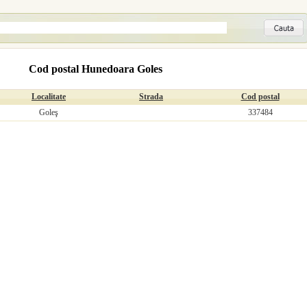
Cod postal Hunedoara Goles
Localitate
Strada
Cod postal
Goleş
337484