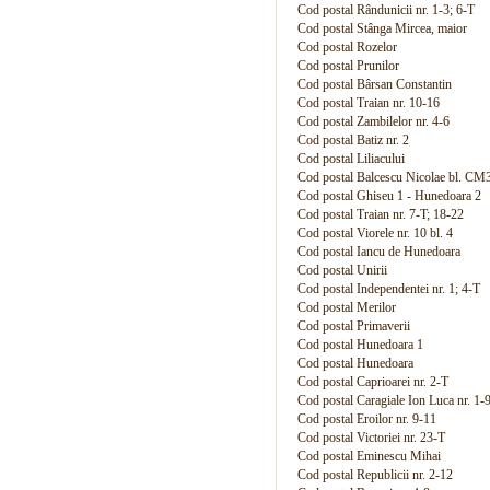
Cod postal Rândunicii nr. 1-3; 6-T
Cod postal Stânga Mircea, maior
Cod postal Rozelor
Cod postal Prunilor
Cod postal Bârsan Constantin
Cod postal Traian nr. 10-16
Cod postal Zambilelor nr. 4-6
Cod postal Batiz nr. 2
Cod postal Liliacului
Cod postal Balcescu Nicolae bl. CM
Cod postal Ghiseu 1 - Hunedoara 2
Cod postal Traian nr. 7-T; 18-22
Cod postal Viorele nr. 10 bl. 4
Cod postal Iancu de Hunedoara
Cod postal Unirii
Cod postal Independentei nr. 1; 4-T
Cod postal Merilor
Cod postal Primaverii
Cod postal Hunedoara 1
Cod postal Hunedoara
Cod postal Caprioarei nr. 2-T
Cod postal Caragiale Ion Luca nr. 1-9
Cod postal Eroilor nr. 9-11
Cod postal Victoriei nr. 23-T
Cod postal Eminescu Mihai
Cod postal Republicii nr. 2-12