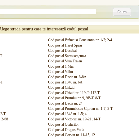
Alege strada pentru care te interesează codul poştal
Cod postal Brâncusi Constantin nr. 1-7; 2-4
Cod postal Haret Spiru
Cod postal Decebal
-T
Cod postal Sarmisegetuza
Cod postal Vuia Traian
Cod postal 1 Mai
Cod postal Viilor
Cod postal Dacia nr. 8-8A
-T
Cod postal 1848 nr. 6A
Cod postal Chizid
Cod postal Chizid nr. 119-T; 112-T
Cod postal Prutului nr. 9, 9B-T; 8-T
Cod postal Dacia nr. 24
Cod postal Porumbescu Ciprian nr. 1-T; 2-T
 2-T
Cod postal 1848 nr. 1-5; 4
; 2-68
Cod postal Victoriei nr. 19-21; 14-T
Cod postal Otelarilor
Cod postal Dragos Voda
Cod postal Corvin nr. 11-15; 12