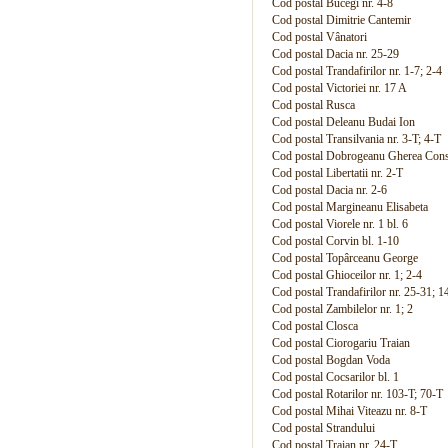
Cod postal Bucegi nr. 4-8
Cod postal Dimitrie Cantemir
Cod postal Vânatori
Cod postal Dacia nr. 25-29
Cod postal Trandafirilor nr. 1-7; 2-4
Cod postal Victoriei nr. 17 A
Cod postal Rusca
Cod postal Deleanu Budai Ion
Cod postal Transilvania nr. 3-T; 4-T
Cod postal Dobrogeanu Gherea Cons
Cod postal Libertatii nr. 2-T
Cod postal Dacia nr. 2-6
Cod postal Margineanu Elisabeta
Cod postal Viorele nr. 1 bl. 6
Cod postal Corvin bl. 1-10
Cod postal Topârceanu George
Cod postal Ghioceilor nr. 1; 2-4
Cod postal Trandafirilor nr. 25-31; 1
Cod postal Zambilelor nr. 1; 2
Cod postal Closca
Cod postal Ciorogariu Traian
Cod postal Bogdan Voda
Cod postal Cocsarilor bl. 1
Cod postal Rotarilor nr. 103-T; 70-T
Cod postal Mihai Viteazu nr. 8-T
Cod postal Strandului
Cod postal Traian nr. 24-T