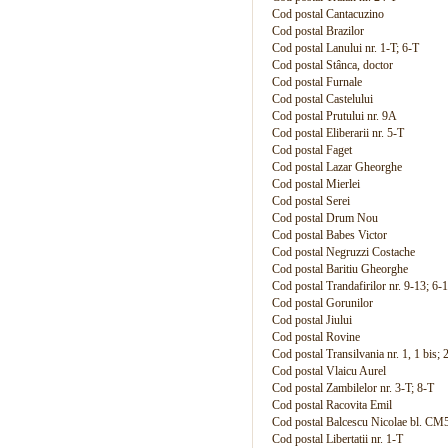
Cod postal Cantacuzino
Cod postal Brazilor
Cod postal Lanului nr. 1-T; 6-T
Cod postal Stânca, doctor
Cod postal Furnale
Cod postal Castelului
Cod postal Prutului nr. 9A
Cod postal Eliberarii nr. 5-T
Cod postal Faget
Cod postal Lazar Gheorghe
Cod postal Mierlei
Cod postal Serei
Cod postal Drum Nou
Cod postal Babes Victor
Cod postal Negruzzi Costache
Cod postal Baritiu Gheorghe
Cod postal Trandafirilor nr. 9-13; 6-
Cod postal Gorunilor
Cod postal Jiului
Cod postal Rovine
Cod postal Transilvania nr. 1, 1 bis; 
Cod postal Vlaicu Aurel
Cod postal Zambilelor nr. 3-T; 8-T
Cod postal Racovita Emil
Cod postal Balcescu Nicolae bl. C
Cod postal Libertatii nr. 1-T