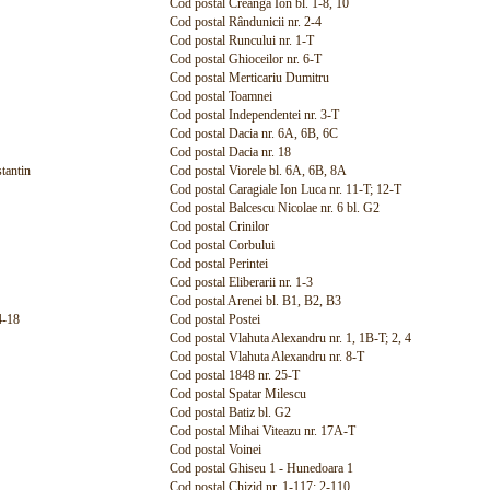
Cod postal Creanga Ion bl. 1-8, 10
Cod postal Rândunicii nr. 2-4
Cod postal Runcului nr. 1-T
Cod postal Ghioceilor nr. 6-T
Cod postal Merticariu Dumitru
Cod postal Toamnei
Cod postal Independentei nr. 3-T
Cod postal Dacia nr. 6A, 6B, 6C
Cod postal Dacia nr. 18
tantin
Cod postal Viorele bl. 6A, 6B, 8A
Cod postal Caragiale Ion Luca nr. 11-T; 12-T
Cod postal Balcescu Nicolae nr. 6 bl. G2
Cod postal Crinilor
Cod postal Corbului
Cod postal Perintei
Cod postal Eliberarii nr. 1-3
Cod postal Arenei bl. B1, B2, B3
4-18
Cod postal Postei
Cod postal Vlahuta Alexandru nr. 1, 1B-T; 2, 4
Cod postal Vlahuta Alexandru nr. 8-T
Cod postal 1848 nr. 25-T
Cod postal Spatar Milescu
Cod postal Batiz bl. G2
Cod postal Mihai Viteazu nr. 17A-T
Cod postal Voinei
Cod postal Ghiseu 1 - Hunedoara 1
Cod postal Chizid nr. 1-117; 2-110