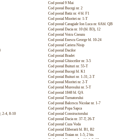
Cod postal 9 Mai
Cod postal Bucegi nr. 2
Cod postal Batiz nr. 4 bl. F1
Cod postal Mioritei nr. 1-T
Cod postal Caragiale Ion Luca nr. 6Abl. QB
Cod postal Dacia nr. 10 (bl. B3), 12
Cod postal Voicu Cneazu
Cod postal Enescu George bl. 10-24
Cod postal Cariera Nisip
3
Cod postal Dacilor
Cod postal Bradet
Cod postal Ghioceilor nr. 3-5
Cod postal Buituri nr. 55-T
Cod postal Bucegi bl. K1
Cod postal Buituri nr. 1-31; 2-T
Cod postal Mioritei nr. 2-T
Cod postal Muresului nr. 5-T
Cod postal 1848 bl. QA
Cod postal Turnatorului
Cod postal Balcescu Nicolae nr. 1-7
Cod postal Popa Sapca
; 2-4, 8-10
Cod postal Constructorului
Cod postal Dacia nr. 37-T; 26-T
Cod postal Cuza Voda
Cod postal Eliberarii bl. B1, B2
Cod postal Traian nr. 1-5; 2 bis