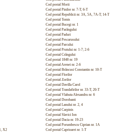
Cod postal Morii
Cod postal Pinilor nr. 7-T; 6-T
Cod postal Republicii nr. 3A, 5A, 7A-T; 14-T
Cod postal Tomis
Cod postal Bucegi nr. 1
Cod postal Parângului
Cod postal Paduri
Cod postal Pescarusului
Cod postal Parcului
s
Cod postal Prutului nr. 1-7; 2-6
Cod postal Crângului
Cod postal 1848 nr. 19
Cod postal Arenei nr. 2-6
Cod postal Brâncusi Constantin nr. 10-T
Cod postal Florilor
Cod postal Zorilor
Cod postal Davilla Carol
Cod postal Trandafirilor nr. 33-T; 20-T
Cod postal Vlahuta Alexandru nr. 6
Cod postal Dorobanti
Cod postal Lanului nr. 2, 4
Cod postal Carpinis
Cod postal Slavici Ion
Cod postal Dacia nr. 19-23
Cod postal Porumbescu Ciprian nr. 1A
1, X2
Cod postal Caprioarei nr. 1-T