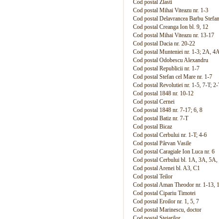
Cod postal Zlasti
Cod postal Mihai Viteazu nr. 1-3
Cod postal Delavrancea Barbu Stefan
Cod postal Creanga Ion bl. 9, 12
Cod postal Mihai Viteazu nr. 13-17
Cod postal Dacia nr. 20-22
Cod postal Munteniei nr. 1-3; 2A, 4
Cod postal Odobescu Alexandru
Cod postal Republicii nr. 1-7
Cod postal Stefan cel Mare nr. 1-7
Cod postal Revolutiei nr. 1-5, 7-T; 2
Cod postal 1848 nr. 10-12
Cod postal Cernei
Cod postal 1848 nr. 7-17; 6, 8
Cod postal Batiz nr. 7-T
Cod postal Bicaz
Cod postal Cerbului nr. 1-T; 4-6
Cod postal Pârvan Vasile
Cod postal Caragiale Ion Luca nr. 6
Cod postal Cerbului bl. 1A, 3A, 5A
Cod postal Arenei bl. A3, C1
Cod postal Teilor
Cod postal Aman Theodor nr. 1-13, 
Cod postal Cipariu Timotei
Cod postal Eroilor nr. 1, 5, 7
Cod postal Marinescu, doctor
Cod postal Stejarilor