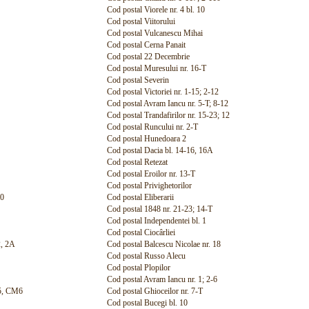
Cod postal Viorele nr. 4 bl. 10
Cod postal Viitorului
Cod postal Vulcanescu Mihai
Cod postal Cerna Panait
Cod postal 22 Decembrie
Cod postal Muresului nr. 16-T
Cod postal Severin
Cod postal Victoriei nr. 1-15; 2-12
Cod postal Avram Iancu nr. 5-T; 8-12
Cod postal Trandafirilor nr. 15-23; 12
Cod postal Runcului nr. 2-T
Cod postal Hunedoara 2
Cod postal Dacia bl. 14-16, 16A
Cod postal Retezat
Cod postal Eroilor nr. 13-T
Cod postal Privighetorilor
10
Cod postal Eliberarii
Cod postal 1848 nr. 21-23; 14-T
Cod postal Independentei bl. 1
Cod postal Ciocârliei
2, 2A
Cod postal Balcescu Nicolae nr. 18
Cod postal Russo Alecu
Cod postal Plopilor
Cod postal Avram Iancu nr. 1; 2-6
M5, CM6
Cod postal Ghioceilor nr. 7-T
Cod postal Bucegi bl. 10