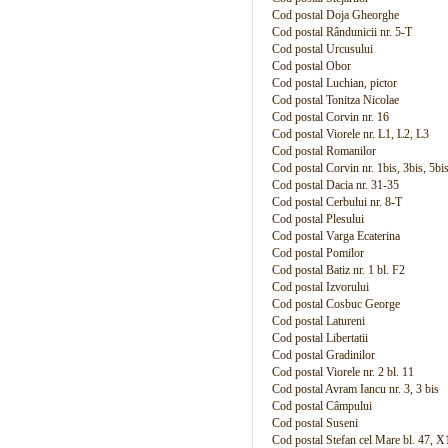
Cod postal Doja Gheorghe
Cod postal Rândunicii nr. 5-T
Cod postal Urcusului
Cod postal Obor
Cod postal Luchian, pictor
Cod postal Tonitza Nicolae
Cod postal Corvin nr. 16
Cod postal Viorele nr. L1, L2, L3
Cod postal Romanilor
Cod postal Corvin nr. 1bis, 3bis, 5bi
Cod postal Dacia nr. 31-35
Cod postal Cerbului nr. 8-T
Cod postal Plesului
Cod postal Varga Ecaterina
Cod postal Pomilor
Cod postal Batiz nr. 1 bl. F2
Cod postal Izvorului
Cod postal Cosbuc George
Cod postal Latureni
Cod postal Libertatii
Cod postal Gradinilor
Cod postal Viorele nr. 2 bl. 11
Cod postal Avram Iancu nr. 3, 3 bis
Cod postal Câmpului
Cod postal Suseni
Cod postal Stefan cel Mare bl. 47, X