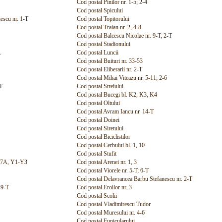
Cod postal Pinilor nr. 1-5; 2-4
Cod postal Spicului
escu nr. 1-T
Cod postal Topitorului
Cod postal Traian nr. 2, 4-8
Cod postal Balcescu Nicolae nr. 9-T; 2-T
Cod postal Stadionului
A
Cod postal Luncii
Cod postal Buituri nr. 33-53
Cod postal Eliberarii nr. 2-T
Cod postal Mihai Viteazu nr. 5-11; 2-6
-T
Cod postal Streiului
Cod postal Bucegi bl. K2, K3, K4
Cod postal Oltului
Cod postal Avram Iancu nr. 14-T
Cod postal Doinei
Cod postal Siretului
Cod postal Biciclistilor
Cod postal Cerbului bl. 1, 10
Cod postal Stufit
, 7A, Y1-Y3
Cod postal Arenei nr. 1, 3
Cod postal Viorele nr. 5-T; 6-T
Cod postal Delavrancea Barbu Stefanescu nr. 2-T
19-T
Cod postal Eroilor nr. 3
Cod postal Scolii
Cod postal Vladimirescu Tudor
Cod postal Muresului nr. 4-6
Cod postal Funicularului