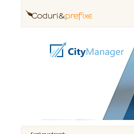
Caută un cod poştal: