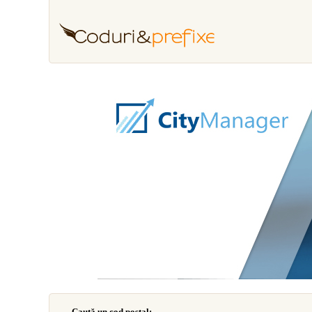
Caută un cod poştal: