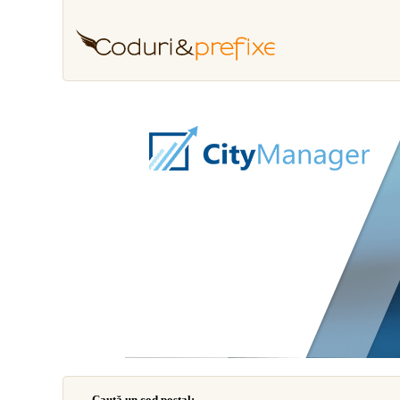
Caută un cod poştal: