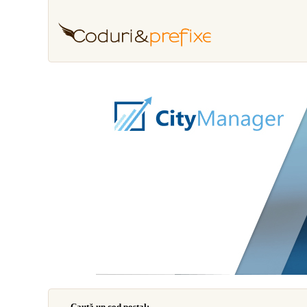
Caută un cod poştal: