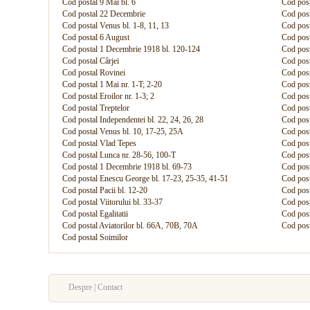
Cod postal 9 Mai bl. 6
Cod post
Cod postal 22 Decembrie
Cod post
Cod postal Venus bl. 1-8, 11, 13
Cod post
Cod postal 6 August
Cod post
Cod postal 1 Decembrie 1918 bl. 120-124
Cod post
Cod postal Cârjei
Cod post
Cod postal Rovinei
Cod post
Cod postal 1 Mai nr. 1-T; 2-20
Cod post
Cod postal Eroilor nr. 1-3; 2
Cod post
Cod postal Treptelor
Cod pos
Cod postal Independentei bl. 22, 24, 26, 28
Cod post
Cod postal Venus bl. 10, 17-25, 25A
Cod pos
Cod postal Vlad Tepes
Cod pos
Cod postal Lunca nr. 28-56, 100-T
Cod pos
Cod postal 1 Decembrie 1918 bl. 69-73
Cod post
Cod postal Enescu George bl. 17-23, 25-35, 41-51
Cod post
Cod postal Pacii bl. 12-20
Cod post
Cod postal Viitorului bl. 33-37
Cod post
Cod postal Egalitatii
Cod post
Cod postal Aviatorilor bl. 66A, 70B, 70A
Cod post
Cod postal Soimilor
Despre | Contact