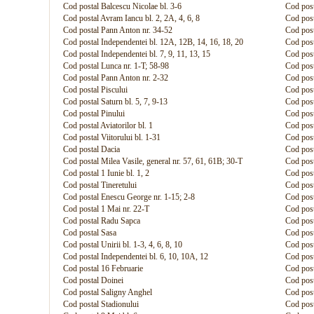
Cod postal Balcescu Nicolae bl. 3-6
Cod post
Cod postal Avram Iancu bl. 2, 2A, 4, 6, 8
Cod post
Cod postal Pann Anton nr. 34-52
Cod post
Cod postal Independentei bl. 12A, 12B, 14, 16, 18, 20
Cod post
Cod postal Independentei bl. 7, 9, 11, 13, 15
Cod post
Cod postal Lunca nr. 1-T; 58-98
Cod post
Cod postal Pann Anton nr. 2-32
Cod post
Cod postal Piscului
Cod post
Cod postal Saturn bl. 5, 7, 9-13
Cod post
Cod postal Pinului
Cod post
Cod postal Aviatorilor bl. 1
Cod post
Cod postal Viitorului bl. 1-31
Cod pos
Cod postal Dacia
Cod post
Cod postal Milea Vasile, general nr. 57, 61, 61B; 30-T
Cod post
Cod postal 1 Iunie bl. 1, 2
Cod pos
Cod postal Tineretului
Cod post
Cod postal Enescu George nr. 1-15; 2-8
Cod post
Cod postal 1 Mai nr. 22-T
Cod post
Cod postal Radu Sapca
Cod post
Cod postal Sasa
Cod post
Cod postal Unirii bl. 1-3, 4, 6, 8, 10
Cod post
Cod postal Independentei bl. 6, 10, 10A, 12
Cod post
Cod postal 16 Februarie
Cod post
Cod postal Doinei
Cod posta
Cod postal Saligny Anghel
Cod post
Cod postal Stadionului
Cod post