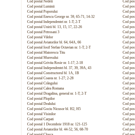
Cod postal Nedeii
Cod pos
Cod postal Luminii
Cod post
Cod postal Poporului
Cod pos
Cod postal Enescu George nr. 59, 65-71; 14-32
Cod post
Cod postal Independentei nr. 1-T; 2-T
Cod pos
Cod postal Unirii bl. 13, 15, 17, 22-26
Cod post
Cod postal Petrosani 3
Cod post
Cod postal Vilelor
Cod post
Cod postal Aviatorilor bl. 64, 64A, 66
Cod post
Cod postal Iosif Stefan Octavian nr. 1-T; 2-T
Cod post
Cod postal Maiorescu Titu
Cod post
Cod postal Muresului
Cod post
Cod postal Grivita Rosie nr. 1-17; 2-18
Cod post
Cod postal Independentei bl. 37, 39, 39A, 43
Cod post
Cod postal Constructorul bl. 1A, 1B
Cod post
Cod postal Coasta nr. 1-27; 2-28
Cod post
Cod postal Crângului
Cod post
Cod postal Calea Romana
Cod post
Cod postal Dragalina, general nr. 1-T; 2-T
Cod post
Cod postal Plopilor
Cod post
Cod postal Dealului
Cod pos
Cod postal Gociu Nicusor bl. H2, H5
Cod post
Cod postal Visinilor
Cod post
Cod postal Carpati
Cod post
Cod postal 1 Decembrie 1918 nr. 121-125
Cod post
Cod postal Aviatorilor bl. 44-52, 56, 68-70
Cod post
Cod postal Closca
Cod post