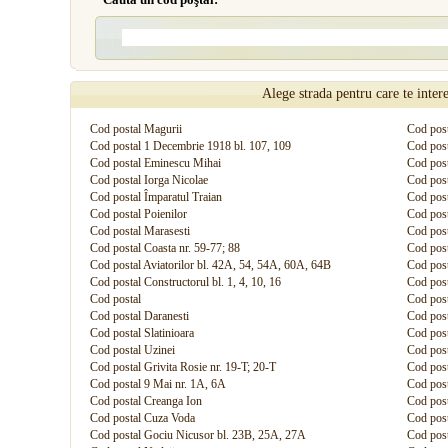
Alege strada pentru care te inter
Cod postal Magurii
Cod post
Cod postal 1 Decembrie 1918 bl. 107, 109
Cod post
Cod postal Eminescu Mihai
Cod post
Cod postal Iorga Nicolae
Cod post
Cod postal Împaratul Traian
Cod post
Cod postal Poienilor
Cod post
Cod postal Marasesti
Cod posta
Cod postal Coasta nr. 59-77; 88
Cod post
Cod postal Aviatorilor bl. 42A, 54, 54A, 60A, 64B
Cod post
Cod postal Constructorul bl. 1, 4, 10, 16
Cod pos
Cod postal
Cod post
Cod postal Daranesti
Cod pos
Cod postal Slatinioara
Cod post
Cod postal Uzinei
Cod post
Cod postal Grivita Rosie nr. 19-T; 20-T
Cod post
Cod postal 9 Mai nr. 1A, 6A
Cod posta
Cod postal Creanga Ion
Cod post
Cod postal Cuza Voda
Cod post
Cod postal Gociu Nicusor bl. 23B, 25A, 27A
Cod post