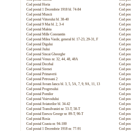
Cod postal Horia
Cod post
Cod postal 1 Decembrie 1918 bl. 74-84
Cod post
Cod postal Muncii
Cod post
Cod postal Viitorului bl. 38-40
Cod post
Cod postal 9 Mai bl. 2, 3-4
Cod post
Cod postal Maleia
Cod post
Cod postal Mille Constantin
Cod pos
Cod postal Milea Vasile, general bl. 17-23, 29-31, F
Cod post
Cod postal Digului
Cod post
Cod postal Jiului
Cod post
Cod postal Sincai Gheorghe
Cod post
Cod postal Venus nr. 32, 44, 48, 48A
Cod post
Cod postal Decebal
Cod post
Cod postal Sirenei
Cod post
Cod postal Primaverii
Cod post
Cod postal Petrosani 2
Cod post
Cod postal Avram Iancu bl. 3, 5, 5A, 7, 9, 9A, 11, 13
Cod pos
Cod postal Progresului
Cod post
Cod postal Pomilor
Cod post
Cod postal Voievodului
Cod post
Cod postal Aviatorilor bl. 34-42
Cod post
Cod postal Transilvaniei nr. 53-T; 58-T
Cod pos
Cod postal Enescu George nr. 89-T; 90-T
Cod post
Cod postal Rosia
Cod post
Cod postal Coasta nr. 94-100
Cod post
Cod postal 1 Decembrie 1918 nr. 77-91
Cod post