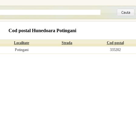
Cod postal Hunedoara Potingani
Localitate
Strada
Cod postal
Potingani
335202