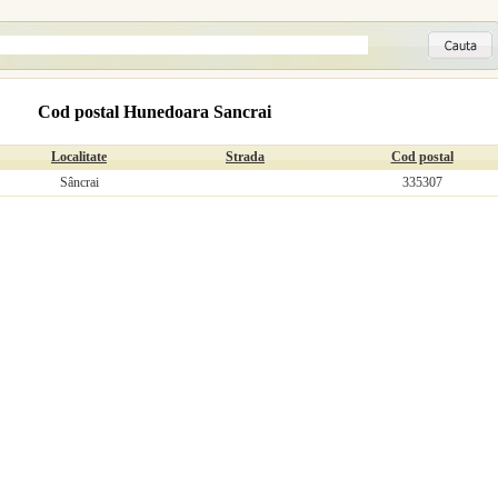
Cod postal Hunedoara Sancrai
Localitate
Strada
Cod postal
Sâncrai
335307