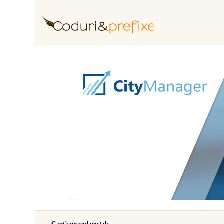
Caută un cod poştal: