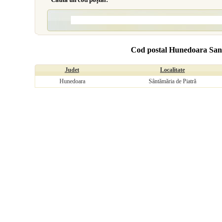
Cod postal Hunedoara San
Judet
Localitate
Hunedoara
Sântămăria de Piatră