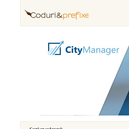
Caută un cod poştal: