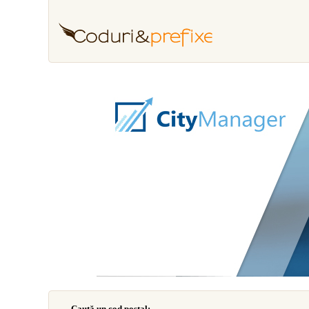
Caută un cod poştal: