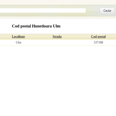
Cod postal Hunedoara Ulm
Localitate
Strada
Cod postal
Ulm
337188