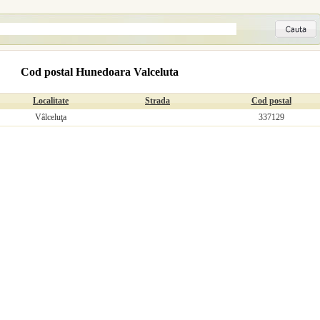
Cod postal Hunedoara Valceluta
Localitate
Strada
Cod postal
Vâlceluţa
337129