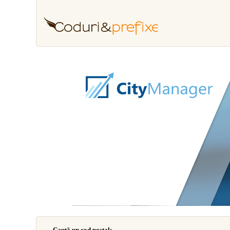
Caută un cod poştal: