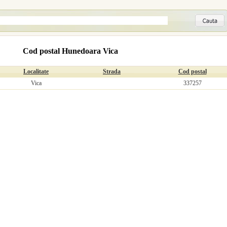
Cod postal Hunedoara Vica
Localitate
Strada
Cod postal
Vica
337257